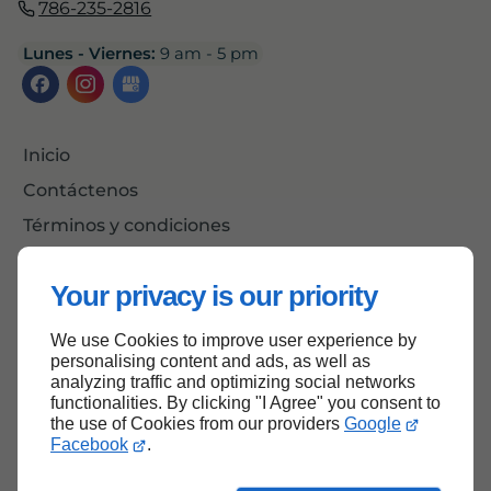
786-235-2816
Lunes - Viernes:
9 am - 5 pm
Inicio
Contáctenos
Términos y condiciones
Mapa del sitio
Your privacy is our priority
We use Cookies to improve user experience by
Volver al principio
personalising content and ads, as well as
analyzing traffic and optimizing social networks
functionalities. By clicking "I Agree" you consent to
the use of Cookies from our providers
Google
Facebook
.